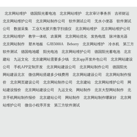
北京网站维护
德国阳光蓄电池
北京网站维护
北京审计事务所
吉祥财运
北京网站维护公司
北京网站制作公司
软件测试公司
无水小便器
软件测试
公司
数据采集
工业X光胶片数字扫描仪
北京网站维护
北京网站维护公司
北京网站维护
教学一体机
农展网
北京网站优化
发热电缆
脉冲激光器
北京网站制作
塑木地板
GJB5000A
Beborry
北京网站维护
冷水机
第三方
软件测试
德国电地暖
阳光电池
北京网站维护公司
德国阳光蓄电池
北京
建站
九运文化
北京建网站需要多少钱
北京app开发外包公司
北京网站建设
公司
手机APP定制开发
北京网站建设公司
北京网站制作公司
德国阳光
网站建设北京
微信网站搭建多少钱费用
北京网站建设公司
北京网站制作报
价
北京网页建设公司
北京网站制作公司
北京建站
北京网站维护公司
网
站建设报价
北京网站建设公司
九运文化
网站制作
北京大型网站制作
北
京手机网站制作报价
北京建站公司
网站制作
北京网站制作哪家好
北京网
站维护公司
微信小程序开发
第三方软件测试