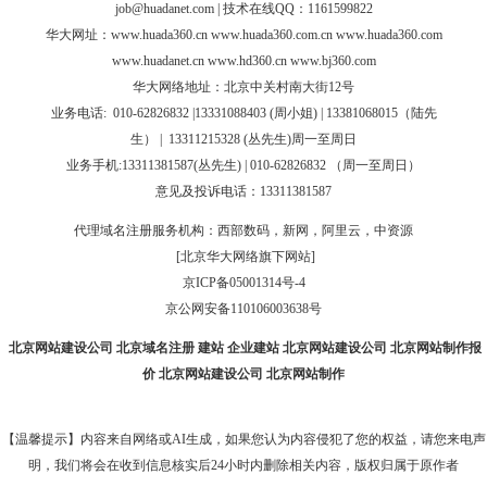
job@huadanet.com
| 技术在线QQ：1161599822
华大网址：
www.huada360.cn
www.huada360.com.cn
www.huada360.com
www.huadanet.cn
www.hd360.cn
www.bj360.com
华大网络地址：北京中关村南大街12号
业务电话:
010-62826832 |
13331088403 (周小姐) | 13381068015（陆先
生）
|
13311215328 (
丛先生
)
周一至周日
业务手机:13311381587(丛先生) | 010-62826832 （周一至周日）
意见及投诉电话：13311381587
代理域名注册服务机构：西部数码，新网，阿里云，中资源
[北京华大网络旗下网站]
京ICP备05001314号-4
京公网安备110106003638号
北京网站建设公司
北京域名注册
建站
企业建站
北京网站建设公司
北京网站制作报
价
北京网站建设公司
北京网站制作
【温馨提示】内容来自网络或AI生成，如果您认为内容侵犯了您的权益，请您来电声
明，我们将会在收到信息核实后24小时内删除相关内容，版权归属于原作者